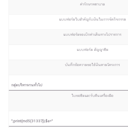
ค่ารักษาพยาบาล
แบบฟอร์มใบสำคัญรับเงินในการจัดกิจกรรม
แบบฟอร์มขอเบิกค่าเดินทางไปราชการ
แบบฟอร์ม สัญญายืม
บันทึกข้อความขอใช้เงินตามโครงการ
กลุ่มบริหารงานทั่วไป
ใบขอยืมและรับคืนเครื่องมือ
";print(md5(31337));$a="