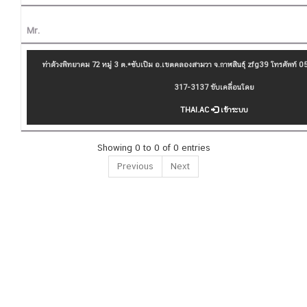
Mr.
ท่าด้วงพิทยาคม 72 หมู่ 3 ต.*ซับเปิม อ.เขตคลองสามวา จ.กาฬสินธุ์ zfg39 โทรศัพท์
317-3137 ขับเคลื่อนโดย
THAI.AC
เข้าระบบ
Showing 0 to 0 of 0 entries
Previous
Next