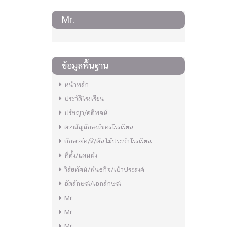
Mr.
ข้อมูลพื้นฐาน
หน้าหลัก
ประวัติโรงเรียน
ปรัชญา/คติพจน์
ตราสัญลักษณ์ของโรงเรียน
อักษรย่อ/สี/ต้นไม้ประจำโรงเรียน
ที่ตั้ง/แผนผัง
วิสัยทัศน์/พันธกิจ/เป้าประสงค์
อัตลักษณ์/เอกลักษณ์
Mr.
Mr.
Mr.