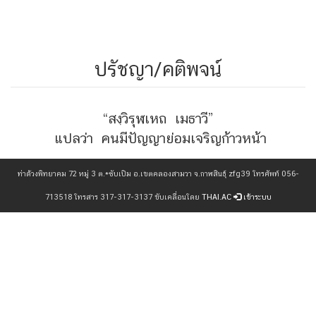
ปรัชญา/คติพจน์
“สงฺวิรุฬเหถ เมธาวี”
แปลว่า คนมีปัญญาย่อมเจริญก้าวหน้า
ท่าด้วงพิทยาคม 72 หมู่ 3 ต.*ซับเปิม อ.เขตคลองสามวา จ.กาฬสินธุ์ zfg39 โทรศัพท์ 056-
713518 โทรสาร 317-317-3137 ขับเคลื่อนโดย
THAI.AC
เข้าระบบ